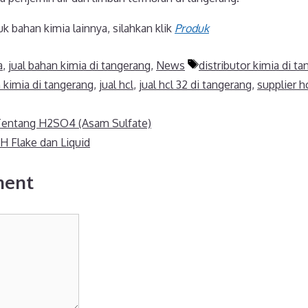
 bahan kimia lainnya, silahkan klik
Produk
Tags
a
,
jual bahan kimia di tangerang
,
News
distributor kimia di t
n kimia di tangerang
,
jual hcl
,
jual hcl 32 di tangerang
,
supplier h
Tentang H2SO4 (Asam Sulfate)
H Flake dan Liquid
ment