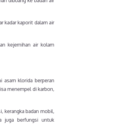
ian dibuang ke badan air
 kadar kaporit dalam air
n kejernihan air kolam
i asam klorida berperan
isa menempel di karbon,
i, kerangka badan mobil,
a juga berfungsi untuk