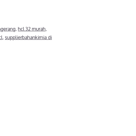
angerang
,
hcl 32 murah
,
cl
,
supplierbahankimia di