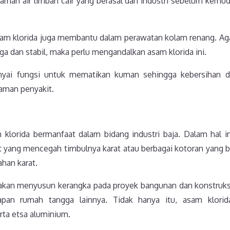
man air limbah cair yang berasal dari industri sebelum kemud
am klorida juga membantu dalam perawatan kolam renang. Agar
ga dan stabil, maka perlu mengandalkan asam klorida ini.
nyai fungsi untuk mematikan kuman sehingga kebersihan da
 aman penyakit.
klorida bermanfaat dalam bidang industri baja. Dalam hal in
 yang mencegah timbulnya karat atau berbagai kotoran yang b
ahan karat.
 akan menyusun kerangka pada proyek bangunan dan konstruks
apan rumah tangga lainnya. Tidak hanya itu, asam klorid
ta etsa aluminium.