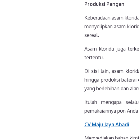
Produksi Pangan
Keberadaan asam klorid
menyelipkan asam klorida
sereal.
Asam klorida juga ter
tertentu.
Di sisi lain, asam klor
hingga produksi batera
yang berlebihan dan alam
Itulah mengapa selal
pemakaiannya pun Anda j
CV Maju Jaya Abadi
Menyediakan bahan kimia