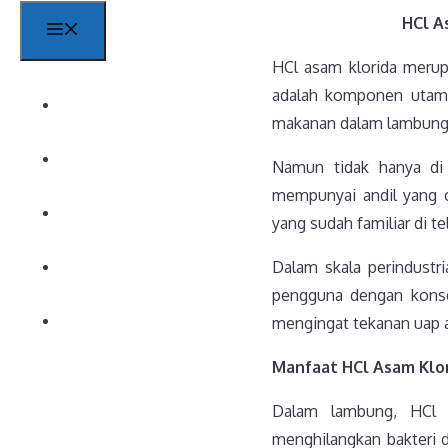
HCl A
Menu
HCl asam klorida merup
adalah komponen utama
Beranda
makanan dalam lambung
News
Namun tidak hanya di 
mempunyai andil yang c
Products
yang sudah familiar di t
Contact
Dalam skala perindustr
pengguna dengan konsen
About
mengingat tekanan uap a
Manfaat HCl Asam Klor
Dalam lambung, HCl 
menghilangkan bakteri d