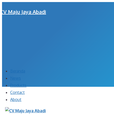
Skip
CV Maju Jaya Abadi
to
content
Menu
Beranda
News
Products
Contact
About