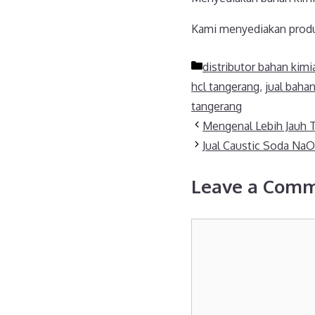
Kami menyediakan produk
Categories
distributor bahan kimi
hcl tangerang
,
jual baha
tangerang
Mengenal Lebih Jauh 
Jual Caustic Soda NaO
Leave a Com
Comment