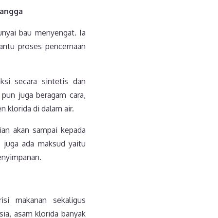
Tangga
unyai bau menyengat. Ia
antu proses pencernaan
si secara sintetis dan
 pun juga beragam cara,
klorida di dalam air.
dian akan sampai kepada
 juga ada maksud yaitu
penyimpanan.
si makanan sekaligus
sia, asam klorida banyak