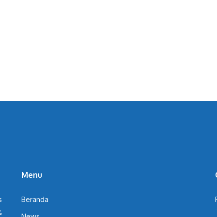
Menu
s
Beranda
&
News