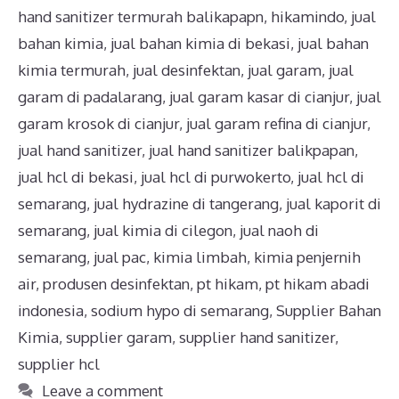
hand sanitizer termurah balikapapn
,
hikamindo
,
jual
bahan kimia
,
jual bahan kimia di bekasi
,
jual bahan
kimia termurah
,
jual desinfektan
,
jual garam
,
jual
garam di padalarang
,
jual garam kasar di cianjur
,
jual
garam krosok di cianjur
,
jual garam refina di cianjur
,
jual hand sanitizer
,
jual hand sanitizer balikpapan
,
jual hcl di bekasi
,
jual hcl di purwokerto
,
jual hcl di
semarang
,
jual hydrazine di tangerang
,
jual kaporit di
semarang
,
jual kimia di cilegon
,
jual naoh di
semarang
,
jual pac
,
kimia limbah
,
kimia penjernih
air
,
produsen desinfektan
,
pt hikam
,
pt hikam abadi
indonesia
,
sodium hypo di semarang
,
Supplier Bahan
Kimia
,
supplier garam
,
supplier hand sanitizer
,
supplier hcl
Leave a comment