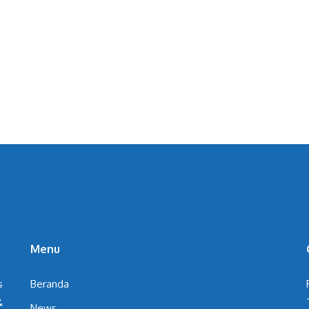
Menu
s
Beranda
&
News