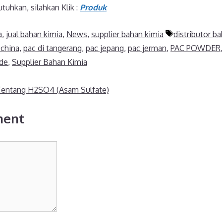
tuhkan, silahkan Klik :
Produk
Tags
a
,
jual bahan kimia
,
News
,
supplier bahan kimia
distributor b
 china
,
pac di tangerang
,
pac jepang
,
pac jerman
,
PAC POWDER
ide
,
Supplier Bahan Kimia
Tentang H2SO4 (Asam Sulfate)
ment