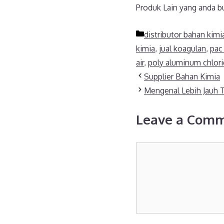
Produk Lain yang anda bu
Categories
distributor bahan kimi
kimia
,
jual koagulan
,
pac
air
,
poly aluminum chlor
Supplier Bahan Kimia
Mengenal Lebih Jauh 
Leave a Com
Comment