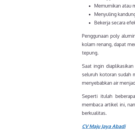
Memurnikan atau me
Menyuling kandung
Bekerja secara efe
Penggunaan poly alumin
kolam renang, dapat me
tepung.
Saat ingin diaplikasika
seluruh kotoran sudah 
menyebabkan air menjad
Seperti itulah beberap
membaca artikel ini, n
berkualitas.
CV Maju Jaya Abadi