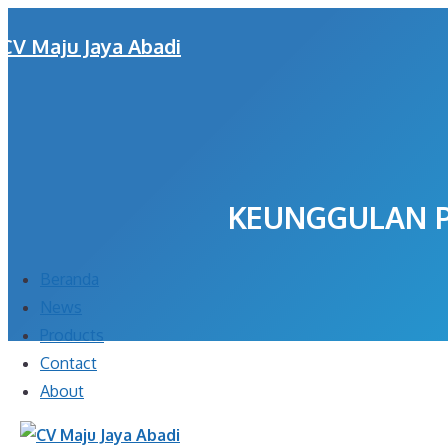
Skip
CV Maju Jaya Abadi
to
content
KEUNGGULAN P
Menu
Beranda
News
Products
Contact
About