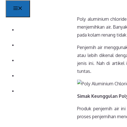
Menu
Poly aluminium chlorid
menjernihkan air. Banya
Beranda
pada kolam renang tida
News
Penjernih air mengguna
atau lebih dikenal deng
Products
jenis ini. Nah di artik
tuntas.
Contact
About
Simak
Keunggulan Poly
Produk penjernih air ini
proses penjernihan meng