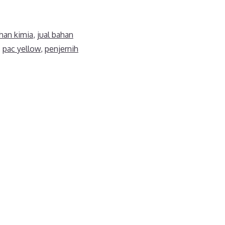
ahan kimia
,
jual bahan
,
pac yellow
,
penjernih