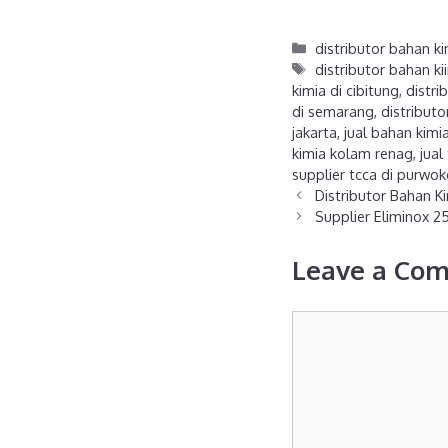
distributor bahan k
distributor bahan kii
kimia di cibitung
,
distri
di semarang
,
distribut
jakarta
,
jual bahan kimi
kimia kolam renag
,
jual
supplier tcca di purwok
Distributor Bahan K
Supplier Eliminox 2
Leave a Co