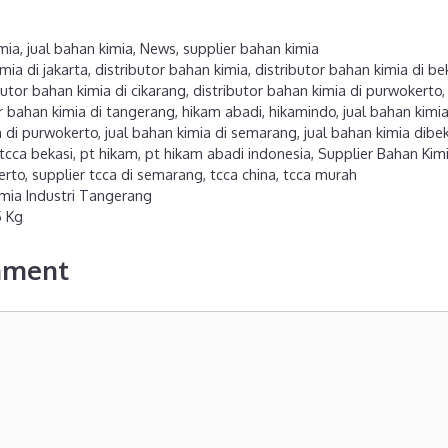
imia
,
jual bahan kimia
,
News
,
supplier bahan kimia
mia di jakarta
,
distributor bahan kimia
,
distributor bahan kimia di be
butor bahan kimia di cikarang
,
distributor bahan kimia di purwokerto
or bahan kimia di tangerang
,
hikam abadi
,
hikamindo
,
jual bahan kimi
a di purwokerto
,
jual bahan kimia di semarang
,
jual bahan kimia dibe
 tcca bekasi
,
pt hikam
,
pt hikam abadi indonesia
,
Supplier Bahan Kim
erto
,
supplier tcca di semarang
,
tcca china
,
tcca murah
imia Industri Tangerang
5 Kg
mment