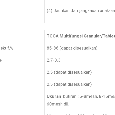
(4) Jauhkan dari jangkauan anak-an
TCCA Multifungsi Granular/Table
ektif,%
85-86 (dapat disesuaikan)
%
2.7-3.3
2.5 (dapat disesuaikan)
2.5 (dapat disesuaikan)
Ukuran
butiran
:
5-8mesh, 8-15mes
60mesh dll.