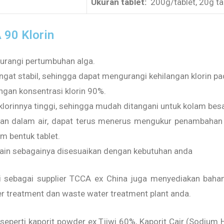
Ukuran tablet:
200g/tablet, 20g tab
90 Klorin
urangi pertumbuhan alga.
gat stabil, sehingga dapat mengurangi kehilangan klorin pad
ngan konsentrasi klorin 90%.
lorinnya tinggi, sehingga mudah ditangani untuk kolam besa
han dalam air, dapat terus menerus mengukur penambahan k
m bentuk tablet.
ain sebagainya disesuaikan dengan kebutuhan anda
 sebagai supplier TCCA ex China juga menyediakan bahan 
r treatment dan waste water treatment plant anda.
a seperti kaporit powder ex Tjiwi 60%, Kaporit Cair (Sodium H