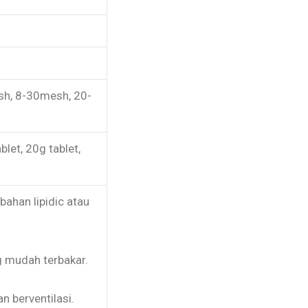
h, 8-30mesh, 20-
let, 20g tablet,
ahan lipidic atau
g mudah terbakar.
n berventilasi.