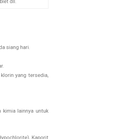
let dll.
a siang hari.
r.
lorin yang tersedia,
kimia lainnya untuk
ypochlorite), Kaporit