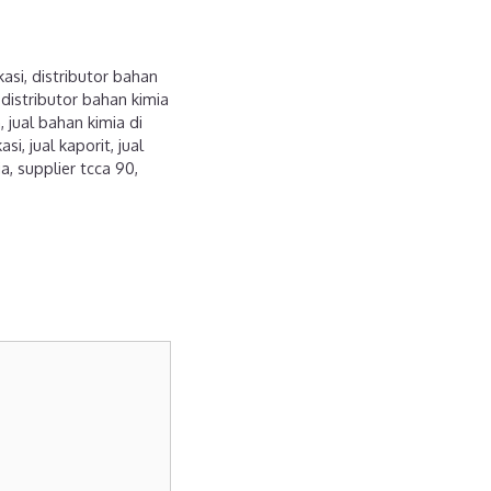
kasi
,
distributor bahan
,
distributor bahan kimia
a
,
jual bahan kimia di
kasi
,
jual kaporit
,
jual
ia
,
supplier tcca 90
,