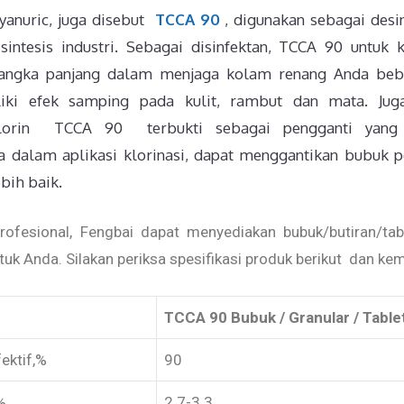
yanuric, juga disebut
TCCA 90
, digunakan sebagai desi
intesis industri. Sebagai disinfektan, TCCA 90 untuk
angka panjang dalam menjaga kolam renang Anda beba
iki efek samping pada kulit, rambut dan mata. Ju
klorin TCCA 90 terbukti sebagai pengganti yang
 dalam aplikasi klorinasi, dapat menggantikan bubuk 
bih baik.
rofesional, Fengbai dapat menyediakan bubuk/butiran/ta
ntuk Anda. Silakan periksa spesifikasi produk berikut dan k
TCCA 90 Bubuk / Granular / Table
ektif,%
90
%
2.7-3.3