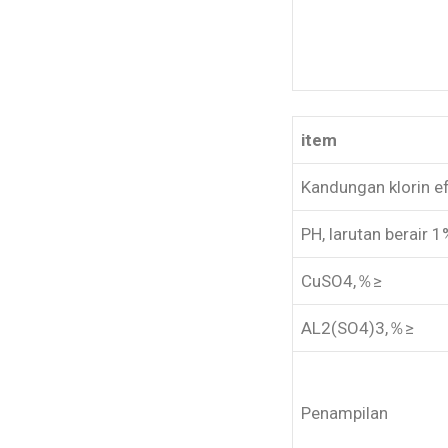
item
Kandungan klorin ef
PH, larutan berair 1
CuSO4,％≥
AL2(SO4)3,％≥
Penampilan