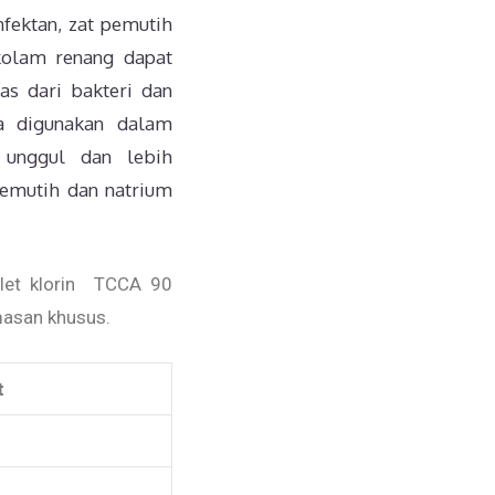
nfektan, zat pemutih
 kolam renang dapat
s dari bakteri dan
ga digunakan dalam
 unggul dan lebih
pemutih dan natrium
blet klorin TCCA 90
emasan khusus.
t