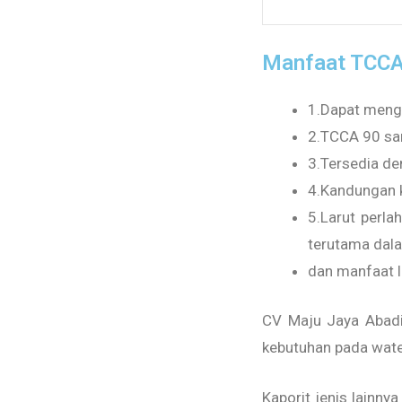
Manfaat TCCA 
1.Dapat meng
2.TCCA 90 san
3.Tersedia de
4.Kandungan k
5.Larut perla
terutama dala
dan manfaat l
CV Maju Jaya Abadi
kebutuhan pada wate
Kaporit jenis lainny