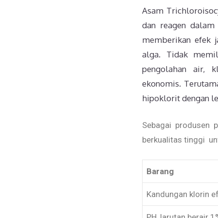
Asam Trichloroisoc
dan reagen dalam s
memberikan efek j
alga. Tidak memil
pengolahan air, 
ekonomis. Terutama
hipoklorit dengan le
Sebagai produsen p
berkualitas tinggi u
Barang
Kandungan klorin ef
PH, larutan berair 1