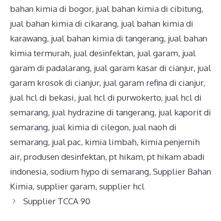
bahan kimia di bogor
,
jual bahan kimia di cibitung
,
jual bahan kimia di cikarang
,
jual bahan kimia di
karawang
,
jual bahan kimia di tangerang
,
jual bahan
kimia termurah
,
jual desinfektan
,
jual garam
,
jual
garam di padalarang
,
jual garam kasar di cianjur
,
jual
garam krosok di cianjur
,
jual garam refina di cianjur
,
jual hcl di bekasi
,
jual hcl di purwokerto
,
jual hcl di
semarang
,
jual hydrazine di tangerang
,
jual kaporit di
semarang
,
jual kimia di cilegon
,
jual naoh di
semarang
,
jual pac
,
kimia limbah
,
kimia penjernih
air
,
produsen desinfektan
,
pt hikam
,
pt hikam abadi
indonesia
,
sodium hypo di semarang
,
Supplier Bahan
Kimia
,
supplier garam
,
supplier hcl
Supplier TCCA 90