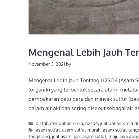
Mengenal Lebih Jauh Te
November 3, 2021
by
Mengenal Lebih Jauh Tentang H2SO4 (Asam S
(organik) yang terbentuk secara alami melalui
pembakaran batu bara dan minyak sulfur (bele
dalam air aki dan sering disebut sebagai ai
distributor bahan kimia
,
h2so4
,
jual bahan kimia d
asam sulfat
,
asam sulfat murah
,
asam sulfat tang
tangerang
,
jual asam
,
jual asam sulfat
,
maju jaya abad