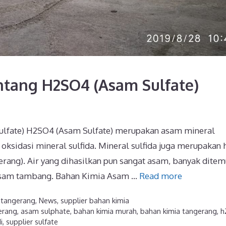
ntang H2SO4 (Asam Sulfate)
ulfate) H2SO4 (Asam Sulfate) merupakan asam mineral
 oksidasi mineral sulfida. Mineral sulfida juga merupakan 
rang). Air yang dihasilkan pun sangat asam, banyak dite
r asam tambang. Bahan Kimia Asam …
Read more
i tangerang
,
News
,
supplier bahan kimia
erang
,
asam sulphate
,
bahan kimia murah
,
bahan kimia tangerang
,
h
i
,
supplier sulfate