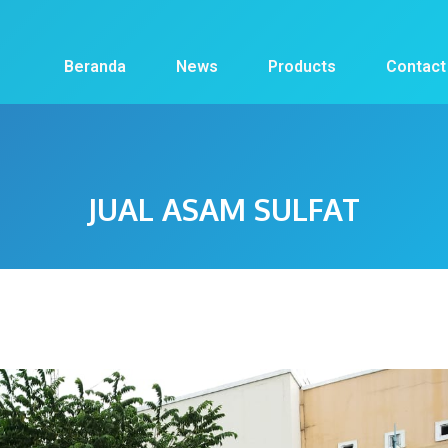
Beranda
News
Products
Contact
JUAL ASAM SULFAT