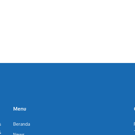
Menu
s
Beranda
&
News