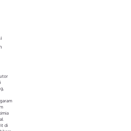
i
h
butor
i
ng
,
garam
am
kimia
al
it di