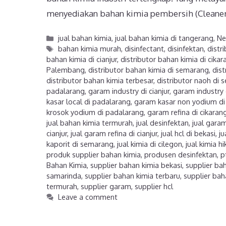
menyediakan bahan kimia pembersih (Cleaner
jual bahan kimia
,
jual bahan kimia di tangerang
,
N
bahan kimia murah
,
disinfectant
,
disinfektan
,
distr
bahan kimia di cianjur
,
distributor bahan kimia di cikar
Palembang
,
distributor bahan kimia di semarang
,
dist
distributor bahan kimia terbesar
,
distributor naoh di
padalarang
,
garam industry di cianjur
,
garam industry 
kasar local di padalarang
,
garam kasar non yodium di
krosok yodium di padalarang
,
garam refina di cikaran
jual bahan kimia termurah
,
jual desinfektan
,
jual gara
cianjur
,
jual garam refina di cianjur
,
jual hcl di bekasi
,
ju
kaporit di semarang
,
jual kimia di cilegon
,
jual kimia h
produk supplier bahan kimia
,
produsen desinfektan
,
p
Bahan Kimia
,
supplier bahan kimia bekasi
,
supplier ba
samarinda
,
supplier bahan kimia terbaru
,
supplier bah
termurah
,
supplier garam
,
supplier hcl
Leave a comment