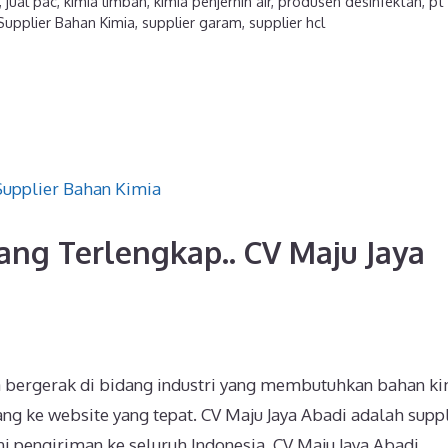
,
jual pac
,
kimia limbah
,
kimia penjernih air
,
produsen desinfektan
,
pt
Supplier Bahan Kimia
,
supplier garam
,
supplier hcl
ang Terlengkap.. CV Maju Jaya
a bergerak di bidang industri yang membutuhkan bahan k
ng ke website yang tepat. CV Maju Jaya Abadi adalah supp
i pengiriman ke seluruh Indonesia. CV Maju Jaya Abadi