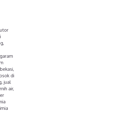
butor
i
ng
,
garam
am
 bekasi
,
osok di
g
,
jual
nih air
,
er
mia
imia