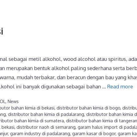
i
al sebagai metil alkohol, wood alcohol atau spiritus, ad
n merupakan bentuk alkohol paling sederhana serta ber
rwarna, mudah terbakar, dan beracun dengan bau yang kha
 alkohol ini banyak digunakan sebagai bahan …
Read more
OL
,
News
ibutor bahan kimia di bekasi
,
distributor bahan kimia di bogo
,
distrib
ang
,
distributor bahan kimia di padalarang
,
distributor bahan kimia d
ributor bahan kimia di sumatera
,
distributor bahan kimia di tangera
 bekasi
,
distributor naoh di semarang
,
garam halus import di padal
anjur
,
garam industry di padalarang
,
garam kasar di bogor
,
garam ka