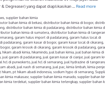
 & Degreaser) yang dapat diaplikasikan …
Read more
ews
,
supplier bahan kimia
ibutor bahan kimia di bekasi
,
distributor bahan kimia di bogor
,
distri
ang
,
distributor bahan kimia di padalarang
,
distributor bahan kimia d
ributor bahan kimia di sumatera
,
distributor bahan kimia di tangera
 semarang
,
garam halus import di padalarang
,
garam halus local di
di padalarang
,
garam kasar di bogor
,
garam kasar local di cikarang
,
 bogor
,
garam krosok di cikarang
,
garam krosok di padalarang
,
gar
g
,
hikam abadi kimia
,
hikamindo
,
jual bahan kimia
,
jual bahan kimia di
m
,
jual garam di padalarang
,
jual garam kasar di cianjur
,
jual garam kr
al hcl di purwokerto
,
jual hcl di semarang
,
jual hydrazine di tangeran
ikam abadi
,
jual naoh di semarang
,
jual pac
,
kimia limbah
,
kimia penjer
t hikam
,
pt hikam abadi indonesia
,
sodium hypo di semarang
,
Suppli
han kimia makasasr
,
supplier bahan kimia manado
,
supplier bahan ki
an kimia terdekat
,
supplier bahan kimia terlengkap
,
supplier bahan k