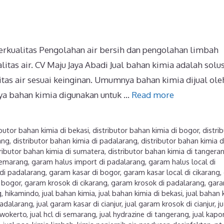
Berkualitas Pengolahan air bersih dan pengolahan limbah
as air. CV Maju Jaya Abadi Jual bahan kimia adalah solus
tas air sesuai keinginan. Umumnya bahan kimia dijual ole
nya bahan kimia digunakan untuk …
Read more
ibutor bahan kimia di bekasi
,
distributor bahan kimia di bogor
,
distri
ang
,
distributor bahan kimia di padalarang
,
distributor bahan kimia d
ributor bahan kimia di sumatera
,
distributor bahan kimia di tangera
 semarang
,
garam halus import di padalarang
,
garam halus local di
di padalarang
,
garam kasar di bogor
,
garam kasar local di cikarang
,
 bogor
,
garam krosok di cikarang
,
garam krosok di padalarang
,
gar
g
,
hikamindo
,
jual bahan kimia
,
jual bahan kimia di bekasi
,
jual bahan 
padalarang
,
jual garam kasar di cianjur
,
jual garam krosok di cianjur
,
ju
urwokerto
,
jual hcl di semarang
,
jual hydrazine di tangerang
,
jual kapor