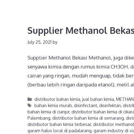
Supplier Methanol Bekas
July 25, 2021
by
Supplier Methanol Bekasi Methanol, juga diken
senyawa kimia dengan rumus kimia CH3OH. da
cairan yang ringan, mudah menguap, tidak be
(berbau lebih ringan daripada etanol). metil
distributor bahan kimia
,
jual bahan kimia
,
METHAN
bahan kimia murah
,
disinfectant
,
disinfektan
,
distr
bahan kimia di cianjur
,
distributor bahan kimia di cikar
Palembang
,
distributor bahan kimia di semarang
,
dist
distributor bahan kimia terbesar
,
distributor methanol
garam halus local di padalarang
,
garam industry di ci