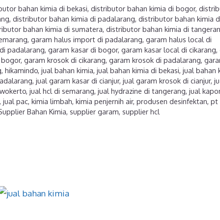
ibutor bahan kimia di bekasi
,
distributor bahan kimia di bogor
,
distri
ang
,
distributor bahan kimia di padalarang
,
distributor bahan kimia d
ributor bahan kimia di sumatera
,
distributor bahan kimia di tangera
 semarang
,
garam halus import di padalarang
,
garam halus local di
di padalarang
,
garam kasar di bogor
,
garam kasar local di cikarang
,
 bogor
,
garam krosok di cikarang
,
garam krosok di padalarang
,
gar
g
,
hikamindo
,
jual bahan kimia
,
jual bahan kimia di bekasi
,
jual bahan 
padalarang
,
jual garam kasar di cianjur
,
jual garam krosok di cianjur
,
ju
urwokerto
,
jual hcl di semarang
,
jual hydrazine di tangerang
,
jual kapor
,
jual pac
,
kimia limbah
,
kimia penjernih air
,
produsen desinfektan
,
pt
Supplier Bahan Kimia
,
supplier garam
,
supplier hcl