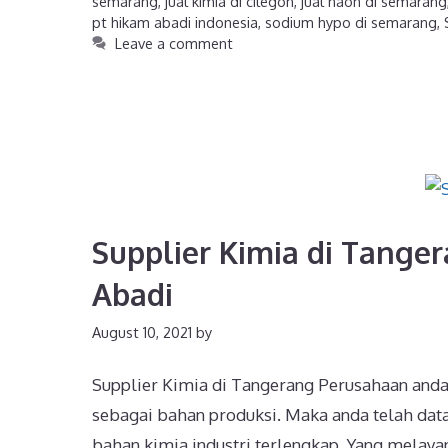
semarang
,
jual kimia di cilegon
,
jual naoh di semarang
pt hikam abadi indonesia
,
sodium hypo di semarang
,
Leave a comment
Supplier Kimia di Tanger
Abadi
August 10, 2021
by
Supplier Kimia di Tangerang Perusahaan and
sebagai bahan produksi. Maka anda telah data
bahan kimia industri terlengkap. Yang melayan