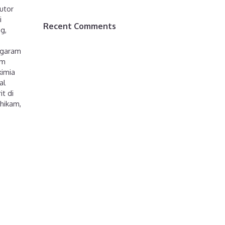
butor
i
Recent Comments
ng
,
garam
am
kimia
al
it di
 hikam
,