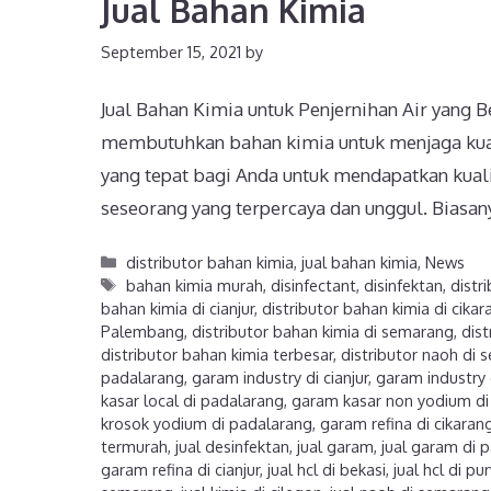
Jual Bahan Kimia
September 15, 2021
by
Jual Bahan Kimia untuk Penjernihan Air yang 
membutuhkan bahan kimia untuk menjaga kualit
yang tepat bagi Anda untuk mendapatkan kuali
seseorang yang terpercaya dan unggul. Biasa
distributor bahan kimia
,
jual bahan kimia
,
News
bahan kimia murah
,
disinfectant
,
disinfektan
,
distr
bahan kimia di cianjur
,
distributor bahan kimia di cikar
Palembang
,
distributor bahan kimia di semarang
,
dist
distributor bahan kimia terbesar
,
distributor naoh di
padalarang
,
garam industry di cianjur
,
garam industry 
kasar local di padalarang
,
garam kasar non yodium di
krosok yodium di padalarang
,
garam refina di cikaran
termurah
,
jual desinfektan
,
jual garam
,
jual garam di 
garam refina di cianjur
,
jual hcl di bekasi
,
jual hcl di p