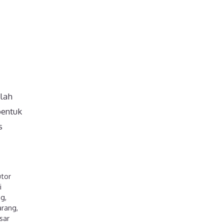
alah
bentuk
s
utor
i
ng
,
arang
,
sar