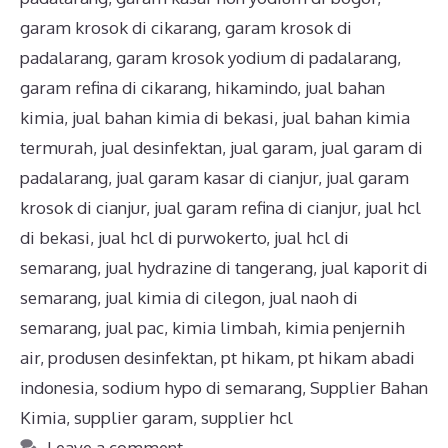
garam krosok di cikarang
,
garam krosok di
padalarang
,
garam krosok yodium di padalarang
,
garam refina di cikarang
,
hikamindo
,
jual bahan
kimia
,
jual bahan kimia di bekasi
,
jual bahan kimia
termurah
,
jual desinfektan
,
jual garam
,
jual garam di
padalarang
,
jual garam kasar di cianjur
,
jual garam
krosok di cianjur
,
jual garam refina di cianjur
,
jual hcl
di bekasi
,
jual hcl di purwokerto
,
jual hcl di
semarang
,
jual hydrazine di tangerang
,
jual kaporit di
semarang
,
jual kimia di cilegon
,
jual naoh di
semarang
,
jual pac
,
kimia limbah
,
kimia penjernih
air
,
produsen desinfektan
,
pt hikam
,
pt hikam abadi
indonesia
,
sodium hypo di semarang
,
Supplier Bahan
Kimia
,
supplier garam
,
supplier hcl
Leave a comment