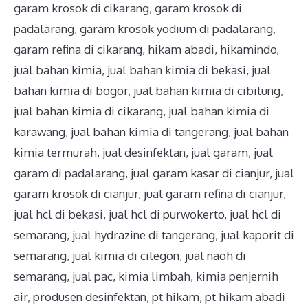
garam krosok di cikarang
,
garam krosok di
padalarang
,
garam krosok yodium di padalarang
,
garam refina di cikarang
,
hikam abadi
,
hikamindo
,
jual bahan kimia
,
jual bahan kimia di bekasi
,
jual
bahan kimia di bogor
,
jual bahan kimia di cibitung
,
jual bahan kimia di cikarang
,
jual bahan kimia di
karawang
,
jual bahan kimia di tangerang
,
jual bahan
kimia termurah
,
jual desinfektan
,
jual garam
,
jual
garam di padalarang
,
jual garam kasar di cianjur
,
jual
garam krosok di cianjur
,
jual garam refina di cianjur
,
jual hcl di bekasi
,
jual hcl di purwokerto
,
jual hcl di
semarang
,
jual hydrazine di tangerang
,
jual kaporit di
semarang
,
jual kimia di cilegon
,
jual naoh di
semarang
,
jual pac
,
kimia limbah
,
kimia penjernih
air
,
produsen desinfektan
,
pt hikam
,
pt hikam abadi