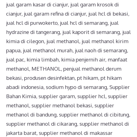
jual garam kasar di cianjur
,
jual garam krosok di
cianjur
,
jual garam refina di cianjur
,
jual hcl di bekasi
,
jual hcl di purwokerto
,
jual hcl di semarang
,
jual
hydrazine di tangerang
,
jual kaporit di semarang
,
jual
kimia di cilegon
,
jual methanol
,
jual methanol kirim
papua
,
jual methanol murah
,
jual naoh di semarang
,
jual pac
,
kimia limbah
,
kimia penjernih air
,
manfaat
methanol
,
METHANOL
,
penjual methanol derum
bekasi
,
produsen desinfektan
,
pt hikam
,
pt hikam
abadi indonesia
,
sodium hypo di semarang
,
Supplier
Bahan Kimia
,
supplier garam
,
supplier hcl
,
supplier
methanol
,
supplier methanol bekasi
,
supplier
methanol di bandung
,
supplier methanol di cibitung
,
supplier methanol di cikarang
,
supplier methanol di
jakarta barat
,
supplier methanol di makassar