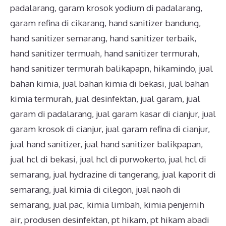
padalarang
,
garam krosok yodium di padalarang
,
garam refina di cikarang
,
hand sanitizer bandung
,
hand sanitizer semarang
,
hand sanitizer terbaik
,
hand sanitizer termuah
,
hand sanitizer termurah
,
hand sanitizer termurah balikapapn
,
hikamindo
,
jual
bahan kimia
,
jual bahan kimia di bekasi
,
jual bahan
kimia termurah
,
jual desinfektan
,
jual garam
,
jual
garam di padalarang
,
jual garam kasar di cianjur
,
jual
garam krosok di cianjur
,
jual garam refina di cianjur
,
jual hand sanitizer
,
jual hand sanitizer balikpapan
,
jual hcl di bekasi
,
jual hcl di purwokerto
,
jual hcl di
semarang
,
jual hydrazine di tangerang
,
jual kaporit di
semarang
,
jual kimia di cilegon
,
jual naoh di
semarang
,
jual pac
,
kimia limbah
,
kimia penjernih
air
,
produsen desinfektan
,
pt hikam
,
pt hikam abadi