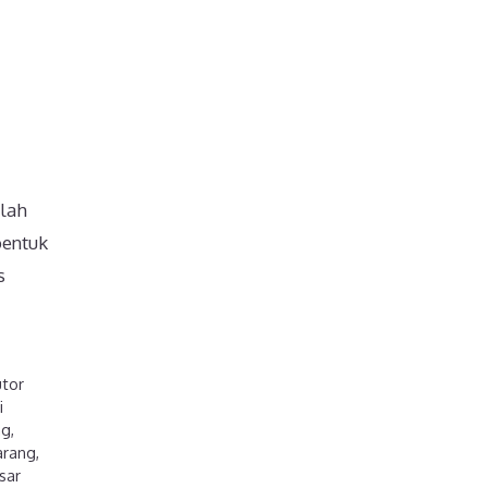
alah
bentuk
s
utor
i
ng
,
arang
,
sar