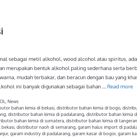
i
al sebagai metil alkohol, wood alcohol atau spiritus, ad
n merupakan bentuk alkohol paling sederhana serta ber
rwarna, mudah terbakar, dan beracun dengan bau yang kha
 alkohol ini banyak digunakan sebagai bahan …
Read more
OL
,
News
ibutor bahan kimia di bekasi
,
distributor bahan kimia di bogo
,
distrib
ang
,
distributor bahan kimia di padalarang
,
distributor bahan kimia d
ributor bahan kimia di sumatera
,
distributor bahan kimia di tangera
 bekasi
,
distributor naoh di semarang
,
garam halus import di padal
anjur
,
garam industry di padalarang
,
garam kasar di bogor
,
garam ka