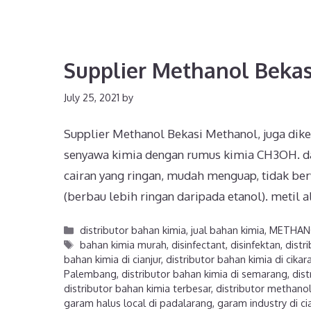
Supplier Methanol Bekas
July 25, 2021
by
Supplier Methanol Bekasi Methanol, juga diken
senyawa kimia dengan rumus kimia CH3OH. da
cairan yang ringan, mudah menguap, tidak be
(berbau lebih ringan daripada etanol). metil
distributor bahan kimia
,
jual bahan kimia
,
METHAN
bahan kimia murah
,
disinfectant
,
disinfektan
,
distr
bahan kimia di cianjur
,
distributor bahan kimia di cikar
Palembang
,
distributor bahan kimia di semarang
,
dist
distributor bahan kimia terbesar
,
distributor methanol
garam halus local di padalarang
,
garam industry di ci