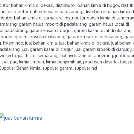
ibutor bahan kimia di bekasi
,
distributor bahan kimia di bogor
,
distri
ang
,
distributor bahan kimia di padalarang
,
distributor bahan kimia d
ributor bahan kimia di sumatera
,
distributor bahan kimia di tangera
 semarang
,
garam halus import di padalarang
,
garam halus local di
di padalarang
,
garam kasar di bogor
,
garam kasar local di cikarang
,
 bogor
,
garam krosok di cikarang
,
garam krosok di padalarang
,
gar
g
,
hikamindo
,
jual bahan kimia
,
jual bahan kimia di bekasi
,
jual bahan 
padalarang
,
jual garam kasar di cianjur
,
jual garam krosok di cianjur
,
ju
urwokerto
,
jual hcl di semarang
,
jual hydrazine di tangerang
,
jual kapor
,
jual pac
,
kimia limbah
,
kimia penjernih air
,
produsen desinfektan
,
pt
Supplier Bahan Kimia
,
supplier garam
,
supplier hcl