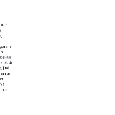
butor
i
ng
,
garam
am
 bekasi
,
osok di
g
,
jual
nih air
,
er
mia
imia