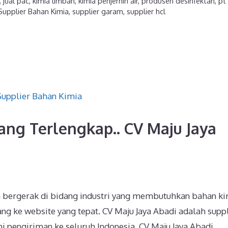
,
jual pac
,
kimia limbah
,
kimia penjernih air
,
produsen desinfektan
,
pt
Supplier Bahan Kimia
,
supplier garam
,
supplier hcl
ang Terlengkap.. CV Maju Jaya
a bergerak di bidang industri yang membutuhkan bahan k
ng ke website yang tepat. CV Maju Jaya Abadi adalah supp
i pengiriman ke seluruh Indonesia. CV Maju Jaya Abadi