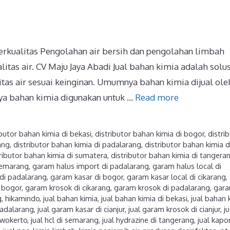
Berkualitas Pengolahan air bersih dan pengolahan limbah
as air. CV Maju Jaya Abadi Jual bahan kimia adalah solus
tas air sesuai keinginan. Umumnya bahan kimia dijual ole
nya bahan kimia digunakan untuk …
Read more
ibutor bahan kimia di bekasi
,
distributor bahan kimia di bogor
,
distri
ang
,
distributor bahan kimia di padalarang
,
distributor bahan kimia d
ributor bahan kimia di sumatera
,
distributor bahan kimia di tangera
 semarang
,
garam halus import di padalarang
,
garam halus local di
di padalarang
,
garam kasar di bogor
,
garam kasar local di cikarang
,
 bogor
,
garam krosok di cikarang
,
garam krosok di padalarang
,
gar
g
,
hikamindo
,
jual bahan kimia
,
jual bahan kimia di bekasi
,
jual bahan 
padalarang
,
jual garam kasar di cianjur
,
jual garam krosok di cianjur
,
ju
urwokerto
,
jual hcl di semarang
,
jual hydrazine di tangerang
,
jual kapor