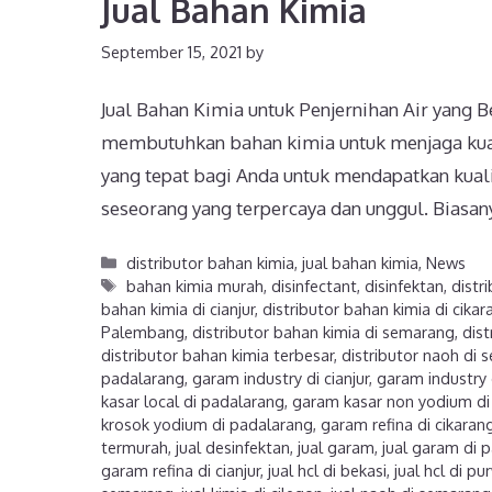
Jual Bahan Kimia
September 15, 2021
by
Jual Bahan Kimia untuk Penjernihan Air yang 
membutuhkan bahan kimia untuk menjaga kualit
yang tepat bagi Anda untuk mendapatkan kuali
seseorang yang terpercaya dan unggul. Biasa
distributor bahan kimia
,
jual bahan kimia
,
News
bahan kimia murah
,
disinfectant
,
disinfektan
,
distr
bahan kimia di cianjur
,
distributor bahan kimia di cikar
Palembang
,
distributor bahan kimia di semarang
,
dist
distributor bahan kimia terbesar
,
distributor naoh di
padalarang
,
garam industry di cianjur
,
garam industry 
kasar local di padalarang
,
garam kasar non yodium di
krosok yodium di padalarang
,
garam refina di cikaran
termurah
,
jual desinfektan
,
jual garam
,
jual garam di 
garam refina di cianjur
,
jual hcl di bekasi
,
jual hcl di p