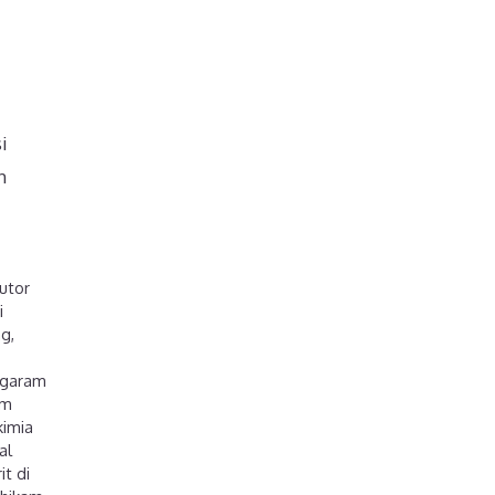
i
h
butor
i
ng
,
garam
am
kimia
al
it di