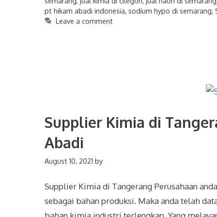
semarang
,
jual kimia di cilegon
,
jual naoh di semarang
pt hikam abadi indonesia
,
sodium hypo di semarang
,
Leave a comment
Supplier Kimia di Tanger
Abadi
August 10, 2021
by
Supplier Kimia di Tangerang Perusahaan and
sebagai bahan produksi. Maka anda telah data
bahan kimia industri terlengkap. Yang melayan