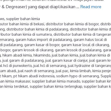
 & Degreaser) yang dapat diaplikasikan …
Read more
ews
,
supplier bahan kimia
ibutor bahan kimia di bekasi
,
distributor bahan kimia di bogor
,
distri
ang
,
distributor bahan kimia di padalarang
,
distributor bahan kimia d
ributor bahan kimia di sumatera
,
distributor bahan kimia di tangera
 semarang
,
garam halus import di padalarang
,
garam halus local di
di padalarang
,
garam kasar di bogor
,
garam kasar local di cikarang
,
 bogor
,
garam krosok di cikarang
,
garam krosok di padalarang
,
gar
g
,
hikam abadi kimia
,
hikamindo
,
jual bahan kimia
,
jual bahan kimia di
m
,
jual garam di padalarang
,
jual garam kasar di cianjur
,
jual garam kr
al hcl di purwokerto
,
jual hcl di semarang
,
jual hydrazine di tangeran
ikam abadi
,
jual naoh di semarang
,
jual pac
,
kimia limbah
,
kimia penjer
t hikam
,
pt hikam abadi indonesia
,
sodium hypo di semarang
,
Suppli
han kimia makasasr
,
supplier bahan kimia manado
,
supplier bahan ki
an kimia terdekat
,
supplier bahan kimia terlengkap
,
supplier bahan k