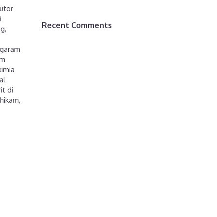
butor
i
Recent Comments
ng
,
garam
am
kimia
al
it di
 hikam
,