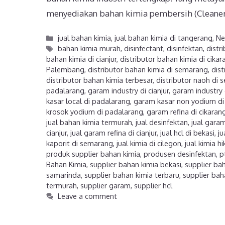
menyediakan bahan kimia pembersih (Cleaner
jual bahan kimia
,
jual bahan kimia di tangerang
,
N
bahan kimia murah
,
disinfectant
,
disinfektan
,
distr
bahan kimia di cianjur
,
distributor bahan kimia di cikar
Palembang
,
distributor bahan kimia di semarang
,
dist
distributor bahan kimia terbesar
,
distributor naoh di
padalarang
,
garam industry di cianjur
,
garam industry 
kasar local di padalarang
,
garam kasar non yodium di
krosok yodium di padalarang
,
garam refina di cikaran
jual bahan kimia termurah
,
jual desinfektan
,
jual gara
cianjur
,
jual garam refina di cianjur
,
jual hcl di bekasi
,
ju
kaporit di semarang
,
jual kimia di cilegon
,
jual kimia h
produk supplier bahan kimia
,
produsen desinfektan
,
p
Bahan Kimia
,
supplier bahan kimia bekasi
,
supplier ba
samarinda
,
supplier bahan kimia terbaru
,
supplier bah
termurah
,
supplier garam
,
supplier hcl
Leave a comment