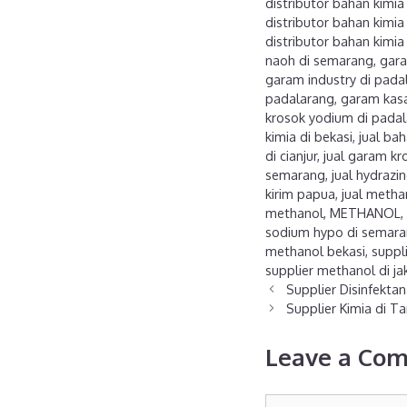
distributor bahan kimia 
distributor bahan kimi
distributor bahan kimia
naoh di semarang
,
gara
garam industry di pada
padalarang
,
garam kasa
krosok yodium di pada
kimia di bekasi
,
jual ba
di cianjur
,
jual garam kro
semarang
,
jual hydrazi
kirim papua
,
jual meth
methanol
,
METHANOL
,
sodium hypo di semar
methanol bekasi
,
suppl
supplier methanol di ja
Supplier Disinfekta
Supplier Kimia di T
Leave a Co