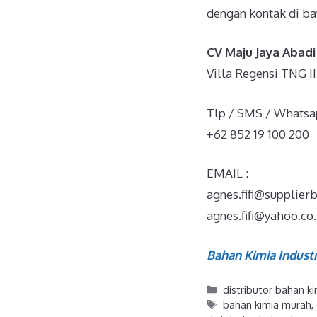
dengan kontak di baw
CV Maju Jaya Abadi
Villa Regensi TNG I
Tlp / SMS / Whatsa
+62 852 19 100 200
EMAIL :
agnes.fifi@supplier
agnes.fifi@yahoo.co.
Bahan Kimia Industr
distributor bahan k
bahan kimia murah
,