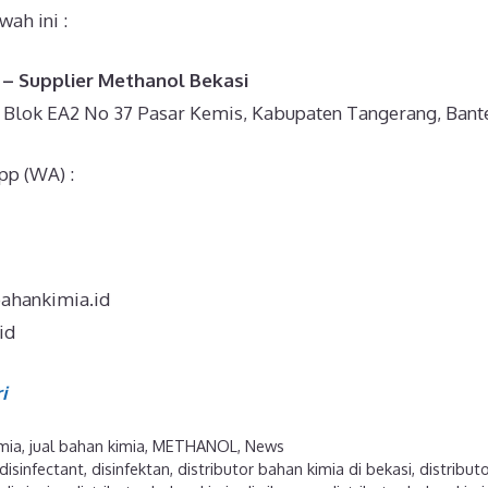
ah ini :
 – Supplier Methanol Bekasi
I Blok EA2 No 37 Pasar Kemis, Kabupaten Tangerang, Bant
pp (WA) :
bahankimia.id
id
i
imia
,
jual bahan kimia
,
METHANOL
,
News
disinfectant
,
disinfektan
,
distributor bahan kimia di bekasi
,
distribut