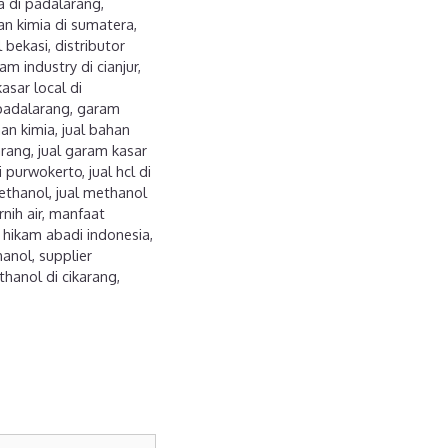
ia di padalarang
,
an kimia di sumatera
,
l bekasi
,
distributor
am industry di cianjur
,
asar local di
padalarang
,
garam
han kimia
,
jual bahan
arang
,
jual garam kasar
di purwokerto
,
jual hcl di
ethanol
,
jual methanol
nih air
,
manfaat
 hikam abadi indonesia
,
hanol
,
supplier
thanol di cikarang
,