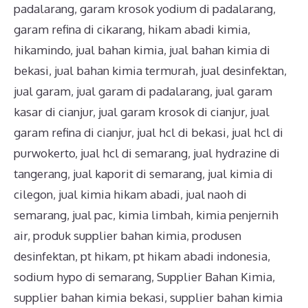
padalarang
,
garam krosok yodium di padalarang
,
garam refina di cikarang
,
hikam abadi kimia
,
hikamindo
,
jual bahan kimia
,
jual bahan kimia di
bekasi
,
jual bahan kimia termurah
,
jual desinfektan
,
jual garam
,
jual garam di padalarang
,
jual garam
kasar di cianjur
,
jual garam krosok di cianjur
,
jual
garam refina di cianjur
,
jual hcl di bekasi
,
jual hcl di
purwokerto
,
jual hcl di semarang
,
jual hydrazine di
tangerang
,
jual kaporit di semarang
,
jual kimia di
cilegon
,
jual kimia hikam abadi
,
jual naoh di
semarang
,
jual pac
,
kimia limbah
,
kimia penjernih
air
,
produk supplier bahan kimia
,
produsen
desinfektan
,
pt hikam
,
pt hikam abadi indonesia
,
sodium hypo di semarang
,
Supplier Bahan Kimia
,
supplier bahan kimia bekasi
,
supplier bahan kimia